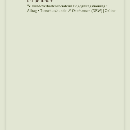
lea.penteker
🐾 Hundeverhaltensberaterin
Begegnungstraining •
Alltag • Tierschutzhunde
📍 Oberhausen (NRW) | Online