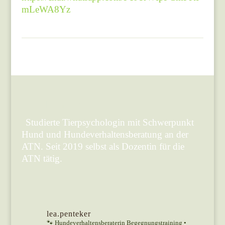
mLeWA8Yz
Lea Penteker
Studierte Tierpsychologin mit Schwerpunkt
Hund und Hundeverhaltensberatung an der
ATN. Seit 2019 selbst als Dozentin für die
ATN tätig.
lea.penteker
🐾 Hundeverhaltensberaterin
Begegnungstraining •