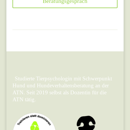
Beratungsgespräch
Lea Penteker
Studierte Tierpsychologin mit Schwerpunkt
Hund und Hundeverhaltensberatung an der
ATN. Seit 2019 selbst als Dozentin für die
ATN tätig.