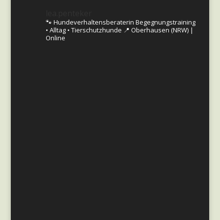
lea.penteker
🐾 Hundeverhaltensberaterin
Begegnungstraining
• Alltag • Tierschutzhunde
📍 Oberhausen (NRW) |
Online