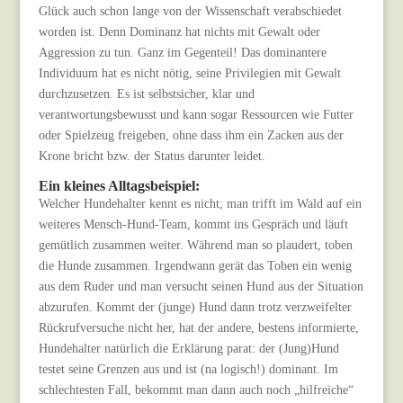
Glück auch schon lange von der Wissenschaft verabschiedet
worden ist. Denn Dominanz hat nichts mit Gewalt oder
Aggression zu tun. Ganz im Gegenteil! Das dominantere
Individuum hat es nicht nötig, seine Privilegien mit Gewalt
durchzusetzen. Es ist selbstsicher, klar und
verantwortungsbewusst und kann sogar Ressourcen wie Futter
oder Spielzeug freigeben, ohne dass ihm ein Zacken aus der
Krone bricht bzw. der Status darunter leidet.
Ein kleines Alltagsbeispiel:
Welcher Hundehalter kennt es nicht; man trifft im Wald auf ein
weiteres Mensch-Hund-Team, kommt ins Gespräch und läuft
gemütlich zusammen weiter. Während man so plaudert, toben
die Hunde zusammen. Irgendwann gerät das Toben ein wenig
aus dem Ruder und man versucht seinen Hund aus der Situation
abzurufen. Kommt der (junge) Hund dann trotz verzweifelter
Rückrufversuche nicht her, hat der andere, bestens informierte,
Hundehalter natürlich die Erklärung parat: der (Jung)Hund
testet seine Grenzen aus und ist (na logisch!) dominant. Im
schlechtesten Fall, bekommt man dann auch noch „hilfreiche“